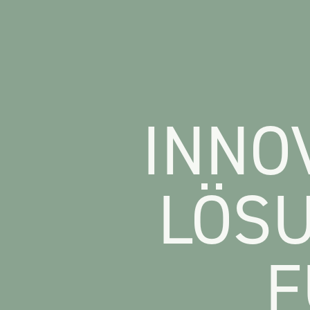
INNO
LÖS
F