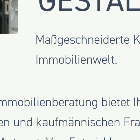
GESTAL
Maßgeschneiderte Ko
Immobilienwelt.
mmobilienberatung bietet Ih
en und kaufmännischen Frag