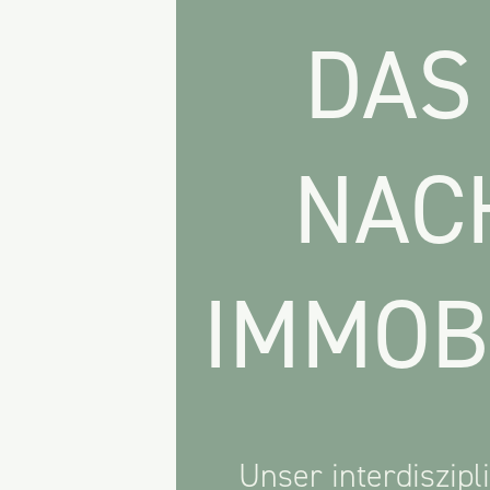
DAS
NAC
IMMOB
Unser interdiszipl