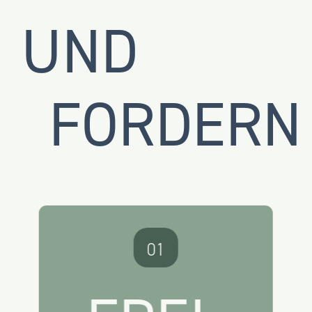
UND
FORDERN
Freiheit bedeutet
für uns den Weg
Frei­heit
01
zum Ziel selbst zu
definieren, eigene